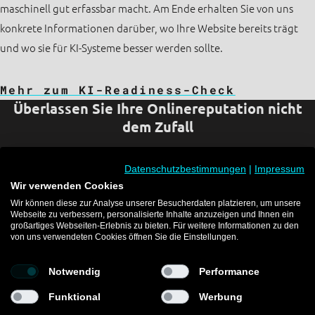
maschinell gut erfassbar macht. Am Ende erhalten Sie von uns
konkrete Informationen darüber, wo Ihre Website bereits trägt
und wo sie für KI-Systeme besser werden sollte.
Mehr zum KI-Readiness-Check
Überlassen Sie Ihre Onlinereputation nicht
dem Zufall
Sie möchten verstehen und managen, was Such- und KI-
Datenschutzbestimmungen
|
Impressum
Systeme über Ihr Unternehmen erzählen?
Wir verwenden Cookies
Dann lassen Sie uns sprechen. Wir sind Ihr Sparringspartner für
Wir können diese zur Analyse unserer Besucherdaten platzieren, um unsere
Webseite zu verbessern, personalisierte Inhalte anzuzeigen und Ihnen ein
Marke, Kommunikation und Reputation!
großartiges Webseiten-Erlebnis zu bieten. Für weitere Informationen zu den
von uns verwendeten Cookies öffnen Sie die Einstellungen.
Jetzt beraten lassen
Notwendig
Performance
Funktional
Werbung
Counterpart Group © 2026