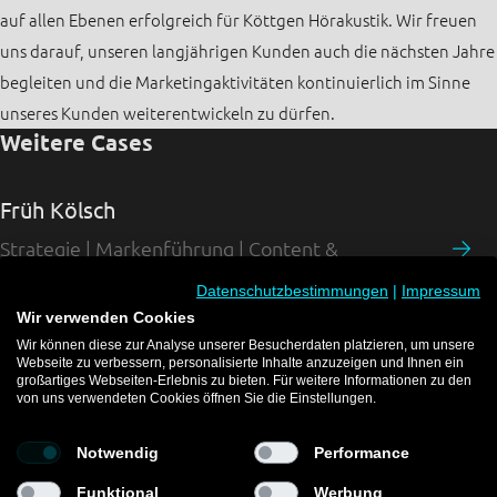
auf allen Ebenen erfolgreich für Köttgen Hörakustik. Wir freuen
uns darauf, unseren langjährigen Kunden auch die nächsten Jahre
begleiten und die Marketingaktivitäten kontinuierlich im Sinne
unseres Kunden weiterentwickeln zu dürfen.
Weitere Cases
Früh Kölsch
Strategie | Markenführung | Content &
Kommunikation
Datenschutzbestimmungen
|
Impressum
Wir verwenden Cookies
LV 1871
Wir können diese zur Analyse unserer Besucherdaten platzieren, um unsere
Markenführung | Strategie
Webseite zu verbessern, personalisierte Inhalte anzuzeigen und Ihnen ein
großartiges Webseiten-Erlebnis zu bieten. Für weitere Informationen zu den
Forster
von uns verwendeten Cookies öffnen Sie die Einstellungen.
Digitales Marketing | Strategie | Markenführung
Notwendig
Performance
Funktional
Werbung