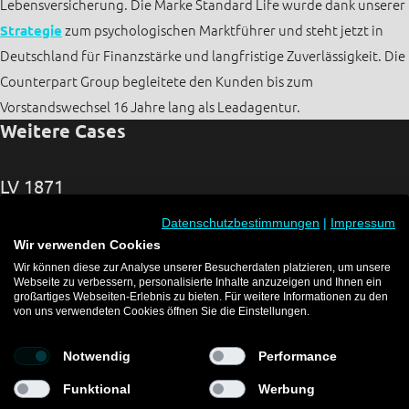
Lebensversicherung. Die Marke Standard Life wurde dank unserer
Strategie
zum psychologischen Marktführer und steht jetzt in
Deutschland für Finanzstärke und langfristige Zuverlässigkeit. Die
Counterpart Group begleitete den Kunden bis zum
Vorstandswechsel 16 Jahre lang als Leadagentur.
Weitere Cases
LV 1871
Markenführung | Strategie
Datenschutzbestimmungen
|
Impressum
Wir verwenden Cookies
JCB
Wir können diese zur Analyse unserer Besucherdaten platzieren, um unsere
Strategie | Content & Kommunikation
Webseite zu verbessern, personalisierte Inhalte anzuzeigen und Ihnen ein
großartiges Webseiten-Erlebnis zu bieten. Für weitere Informationen zu den
like2drive
von uns verwendeten Cookies öffnen Sie die Einstellungen.
Digitales Marketing
Notwendig
Performance
Funktional
Werbung
Counterpart Group © 2026